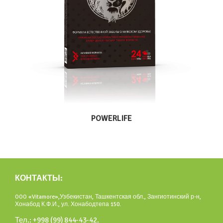
POWERLIFE
КОНТАКТЫ:
OOO «Vitamore»,Узбекистан, Ташкентская обл., Зангиотинский р-н,
Хонабод К.Ф.И., ул. Хонабодтепа 150.
Тел.: +998 (99) 844-43-42.